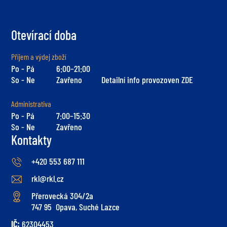
Otevírací doba
Příjem a výdej zboží
Po - Pá
6:00–21:00
So - Ne
Zavřeno
Detailní info provozoven ZDE
Administrativa
Po - Pá
7:00–15:30
So - Ne
Zavřeno
Kontakty
+420 553 687 111
rkl@rkl.cz
Přerovecká 304/2a
747 95 Opava, Suché Lazce
IČ:
62304453