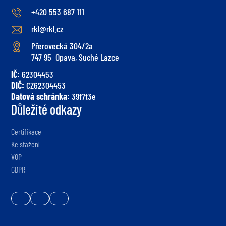
+420 553 687 111
rkl@rkl.cz
Přerovecká 304/2a
747 95 Opava, Suché Lazce
IČ:
62304453
DIČ:
CZ62304453
Datová schránka:
39f7t3e
Důležité odkazy
Certifikace
Ke stažení
VOP
GDPR