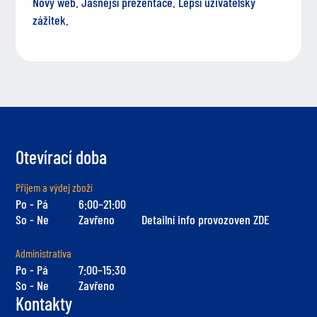
Nový web. Jasnější prezentace. Lepší uživatelský
zážitek.
Otevírací doba
Příjem a výdej zboží
Po - Pá
6:00–21:00
So - Ne
Zavřeno
Detailní info provozoven ZDE
Administrativa
Po - Pá
7:00–15:30
So - Ne
Zavřeno
Kontakty