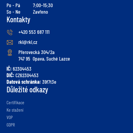
Po - Pá
7:00–15:30
So - Ne
Zavřeno
Kontakty
+420 553 687 111
rkl@rkl.cz
Přerovecká 304/2a
747 95 Opava, Suché Lazce
IČ:
62304453
DIČ:
CZ62304453
Datová schránka:
39f7t3e
Důležité odkazy
Certifikace
Ke stažení
VOP
GDPR