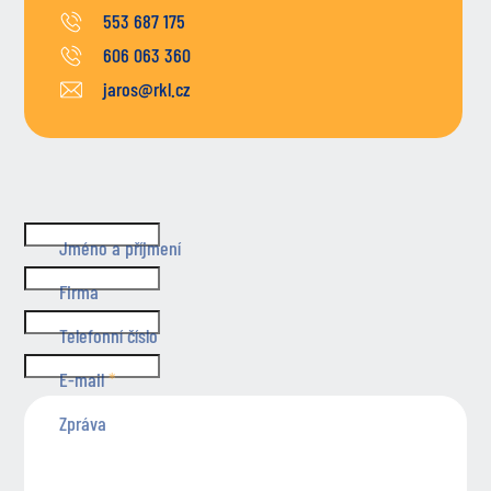
553 687 175
606 063 360
jaros@rkl.cz
Nevyplňujte toto pole
Jméno a příjmení
Firma
Telefonní číslo
E-mail
*
Zpráva