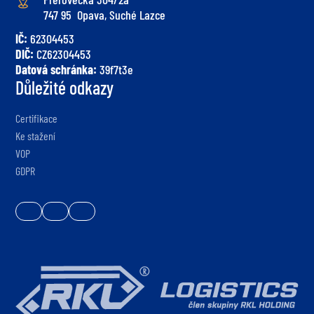
747 95 Opava, Suché Lazce
IČ:
62304453
DIČ:
CZ62304453
Datová schránka:
39f7t3e
Důležité odkazy
Certifikace
Ke stažení
VOP
GDPR