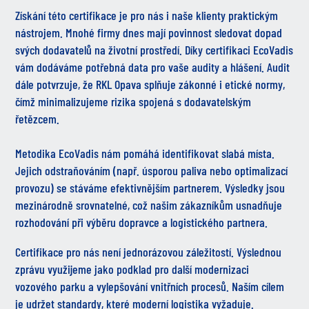
Získání této certifikace je pro nás i naše klienty praktickým
nástrojem. Mnohé firmy dnes mají povinnost sledovat dopad
svých dodavatelů na životní prostředí. Díky certifikaci EcoVadis
vám dodáváme potřebná data pro vaše audity a hlášení. Audit
dále potvrzuje, že RKL Opava splňuje zákonné i etické normy,
čímž minimalizujeme rizika spojená s dodavatelským
řetězcem.
Metodika EcoVadis nám pomáhá identifikovat slabá místa.
Jejich odstraňováním (např. úsporou paliva nebo optimalizací
provozu) se stáváme efektivnějším partnerem. Výsledky jsou
mezinárodně srovnatelné, což našim zákazníkům usnadňuje
rozhodování při výběru dopravce a logistického partnera.
Certifikace pro nás není jednorázovou záležitostí. Výslednou
zprávu využijeme jako podklad pro další modernizaci
vozového parku a vylepšování vnitřních procesů. Naším cílem
je udržet standardy, které moderní logistika vyžaduje.